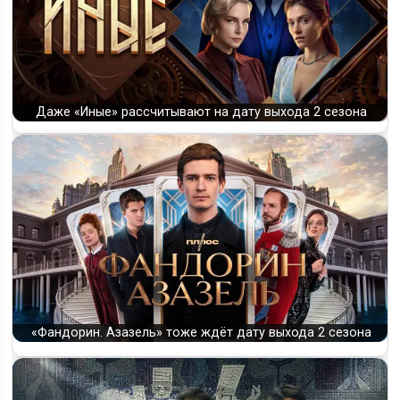
Даже «Иные» рассчитывают на дату выхода 2 сезона
«Фандорин. Азазель» тоже ждёт дату выхода 2 сезона