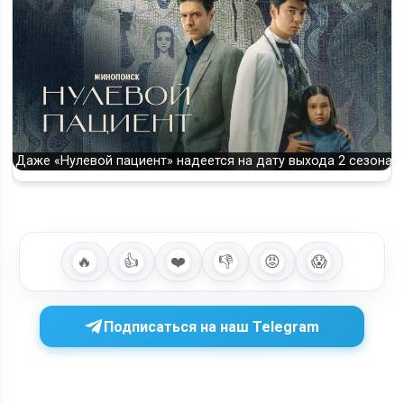
Даже «Нулевой пациент» надеется на дату выхода 2 сезона
🔥
👍
❤️
👎
😡
😱
Подписаться на наш Telegram