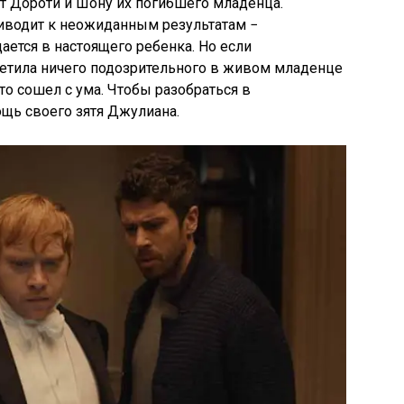
ет Дороти и Шону их погибшего младенца.
риводит к неожиданным результатам −
ется в настоящего ребенка. Но если
метила ничего подозрительного в живом младенце
то сошел с ума. Чтобы разобраться в
щь своего зятя Джулиана.