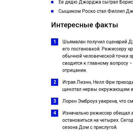
Ее дядю Джорджа сыграл Борис
Сыщиком Роско стал Филлип Дж
Интересные факты
Шьямалан получил сценарий Д
его постановкой. Режиссеру нр
обычной человеческой точки зр
сводится к главному вопросу −
отрицании.
Играя Лиэнн, Нелл Фри приходи
щекотал нервы окружающим и 
Лорен Эмброуз уверена, что с
Изначально режиссер обещал а
остановиться на четырех. Сего
сезона Дом с прислугой.