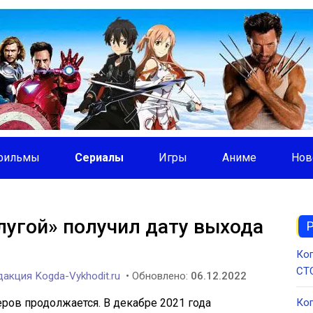
фильмы
Сериалы
Игры
Аниме
Нов
лугой» получил дату выхода
Ког
СТС
акция Kogda-Vykhodit.ru
• Обновлено:
06.12.2022
еров продолжается. В декабре 2021 года
Ког