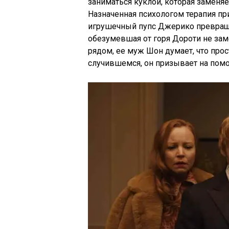
заниматься куклой, которая заменя
Назначенная психологом терапия п
игрушечный пупс Джерико превраща
обезумевшая от горя Дороти не за
рядом, ее муж Шон думает, что прос
случившемся, он призывает на помо