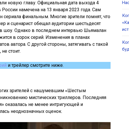
али новую главу. Официальная дата выхода 4
Нас
в России намечена на 13 января 2023 года. Сам
Ког
 сериала финальным. Многие зрители помнят, что
«Ка
ер и сценарист обещал аудитории шестьдесят
ист
ов шоу. Однако в последнем интервью Шьямалан
жится в сорок серий. Изменения в планах
Ког
тов автора. С другой стороны, затягивать с такой
буд
 не стоит.
рий
и трейлер смотрите ниже.
ногих зрителей с нашумевшим «Шестым
никновению мистических триллеров. Последняя
я» оказалась не менее интригующей и
илась неоднозначных оценок.