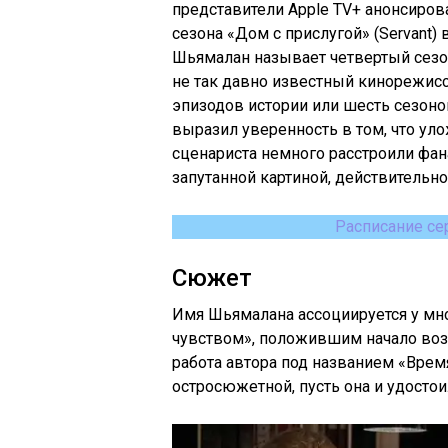
представители Apple TV+ анонсиров
сезона «Дом с прислугой» (Servant) 
Шьямалан называет четвертый сезон
не так давно известный кинорежисс
эпизодов истории или шесть сезон
выразил уверенность в том, что уло
сценариста немного расстроили фана
запутанной картиной, действительно,
Расписание се
Сюжет
Имя Шьямалана ассоциируется у м
чувством», положившим начало воз
работа автора под названием «Врем
остросюжетной, пусть она и удосто