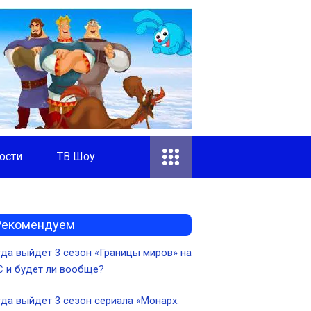
ости
ТВ Шоу
Рекомендуем
да выйдет 3 сезон «Границы миров» на
 и будет ли вообще?
да выйдет 3 сезон сериала «Монарх: