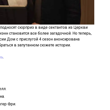
еподносят сюрприз в виде сектантов из Церкви
энн становится все более загадочной. Но теперь,
сии Дом с прислугой 4 сезон анонсирована
раться в запутанном сюжете истории.
рь
.
елл.
на.
йгер Фри.