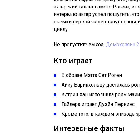
актерский талант самого Рогена, и
интервью актер успел пошутить, что
съемки первой части станут осново
циклу.
Не пропустите выход:
Домохозяин 2
Кто играет
В образе Мэтта Сет Роген.
Айку Баринхольцу досталась рол
Кэтрин Хан исполнила роль Майи
Тайлера играет Дуэйн Перкинс.
Кроме того, в каждом эпизоде з
Интересные факты