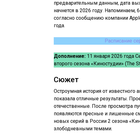
предварительным данным, дата выхо
начнется в 2026 году. Напоминаем, 
согласно сообщению компании Apple
года.
Расписание се
Дополнение:
11 января 2026 года С
второго сезона «Киностудии» (The St
Сюжет
Остроумная история от известного
показала отличные результаты. Прое
отечественные. После просмотра пу
появляются пресные и лишенные см
новых серий в России 2 сезона «К
злободневными темами.