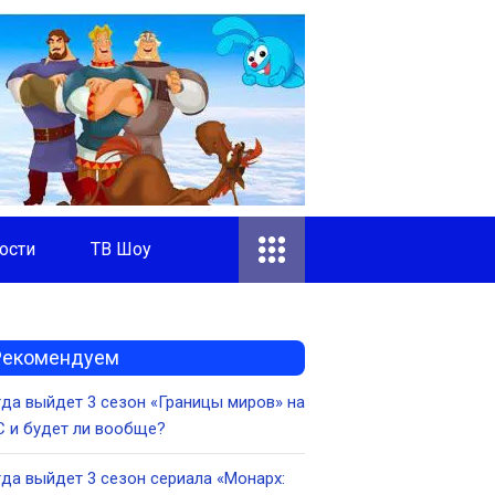
ости
ТВ Шоу
Рекомендуем
да выйдет 3 сезон «Границы миров» на
 и будет ли вообще?
да выйдет 3 сезон сериала «Монарх: