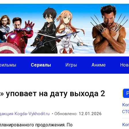
фильмы
Сериалы
Игры
Аниме
Нов
» уповает на дату выхода 2
Ког
СТС
акция Kogda-Vykhodit.ru
• Обновлено:
12.01.2026
апланированного продолжения. По
Ког