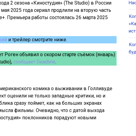
да 2 сезона «Киностудия» (The Studio) в России
Нас
6 мая 2025 года сериал продлили на вторую часть
Ког
+. Премьера работы состоялась 26 марта 2025
«Ка
ист
рий
и трейлер смотрите ниже.
Ког
буд
ет Роген объявил о скором старте съёмок (январь)
udio),
сообщает Deadline
.
 американского комика о выживании в Голливуде
кт оценили не только западные критики, но и
блика сразу поймет, как на больших экранах
ысла фильмы. Очевидно, что с датой выхода
иностудия» поклонников порадуют новыми