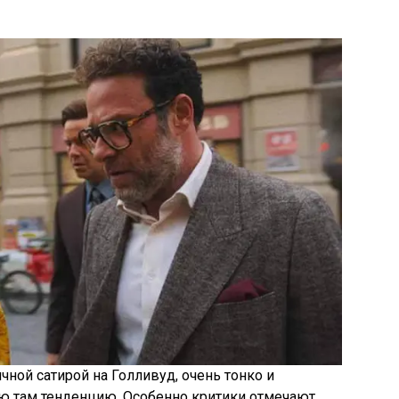
чной сатирой на Голливуд, очень тонко и
ю там тенденцию. Особенно критики отмечают