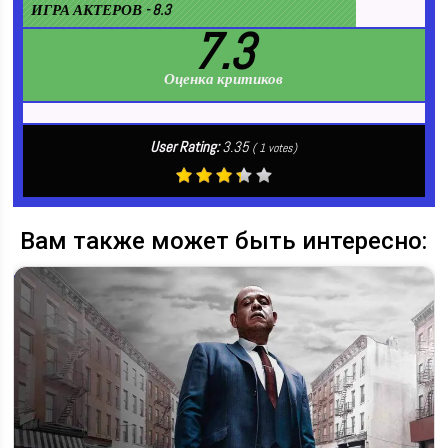
ИГРА АКТЕРОВ - 8.3
7.3
Оценка критиков
User Rating:
3.35
(
1
votes)
Вам также может быть интересно: