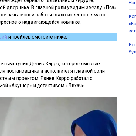
телей ждет сериал о талантливом хирурге,
Нас
й дворника. В главной роли увидим звезду «Пса»
рте заявленной работы стало известно в марте
Ког
ересное о надвигающейся новинке.
«Ка
ист
рий
и трейлер смотрите ниже.
Ког
буд
ы выступил Денис Карро, которого многие
 для постановщика и исполнителя главной роли
естным проектом. Ранее Карро работал с
ой «Акушер» и детективом «Лихач».