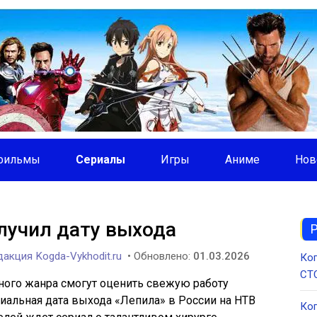
фильмы
Сериалы
Игры
Аниме
Нов
лучил дату выхода
акция Kogda-Vykhodit.ru
• Обновлено:
01.03.2026
Ког
СТС
ного жанра смогут оценить свежую работу
иальная дата выхода «Лепила» в России на НТВ
Ког