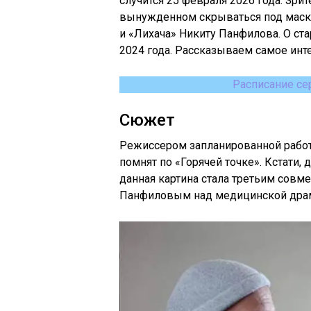
случится 25 февраля 2026 года. Зри
вынужденном скрываться под маско
и «Лихача» Никиту Панфилова. О ста
2024 года. Рассказываем самое инт
Расписание се
Сюжет
Режиссером запланированной работ
помнят по «Горячей точке». Кстати,
данная картина стала третьим совм
Панфиловым над медицинской драм