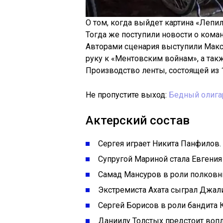
О том, когда выйдет картина «Лепил
Тогда же поступили новости о коман
Авторами сценария выступили Мак
руку к «Ментовским войнам», а так
Производство ленты, состоящей из 
Не пропустите выход:
Бедный олигар
Актерский состав
Сергея играет Никита Панфилов.
Супругой Мариной стала Евгения
Самад Мансуров в роли полковни
Экстремиста Ахата сыграл Джали
Сергей Борисов в роли бандита 
Даниилу Толстых предстоит вопл