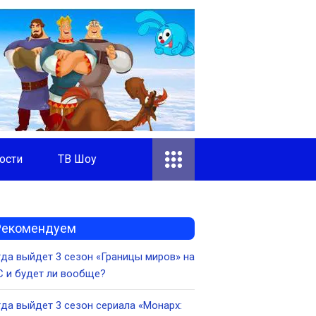
ости
ТВ Шоу
Рекомендуем
да выйдет 3 сезон «Границы миров» на
 и будет ли вообще?
да выйдет 3 сезон сериала «Монарх: