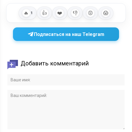
«Линкольн для адвоката» 4 сезон: дата выхода, сюжет и
интересные факты
🔥
👍
❤️
👎
😡
😱
1
Подписаться на наш Telegram
Добавить комментарий