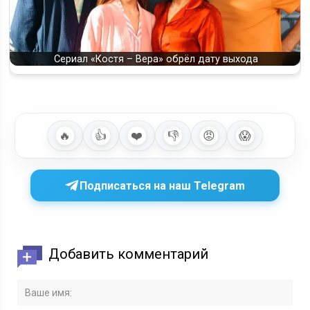
Сериал «Костя – Вера» обрёл дату выхода
🔥
👍
❤️
👎
😡
😱
Подписаться на наш Telegram
Добавить комментарий