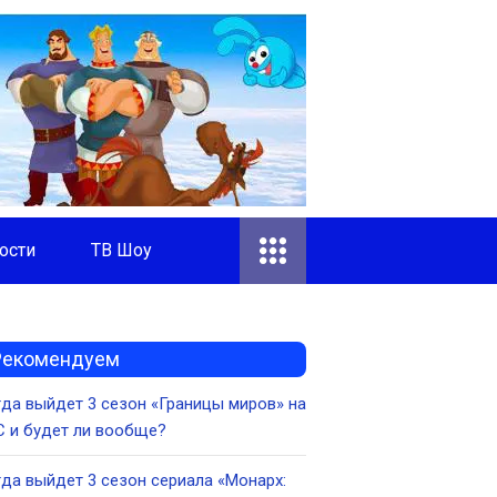
ости
ТВ Шоу
Рекомендуем
да выйдет 3 сезон «Границы миров» на
 и будет ли вообще?
да выйдет 3 сезон сериала «Монарх: