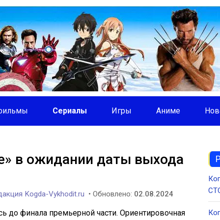
фильмы
Сериалы
Игры
Аниме
Нов
е» в ожидании даты выхода
Ког
СТС
акция Kogda-Vykhodit.ru
• Обновлено:
02.08.2024
сь до финала премьерной части. Ориентировочная
Ког