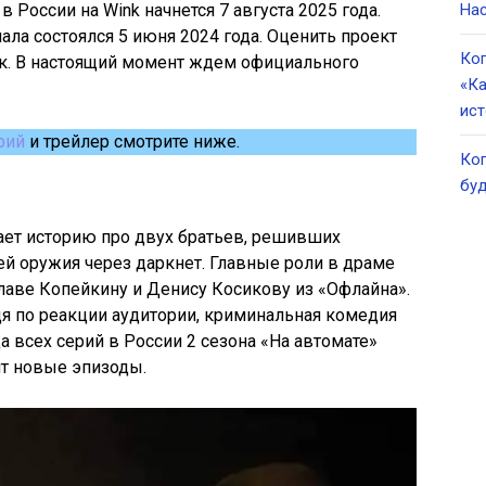
в России на Wink начнется 7 августа 2025 года.
Нас
ала состоялся 5 июня 2024 года. Оценить проект
Ког
ск. В настоящий момент ждем официального
«Ка
ист
рий
и трейлер смотрите ниже.
Ког
буд
ает историю про двух братьев, решивших
й оружия через даркнет. Главные роли в драме
лаве Копейкину и Денису Косикову из «Офлайна».
я по реакции аудитории, криминальная комедия
а всех серий в России 2 сезона «На автомате»
ит новые эпизоды.