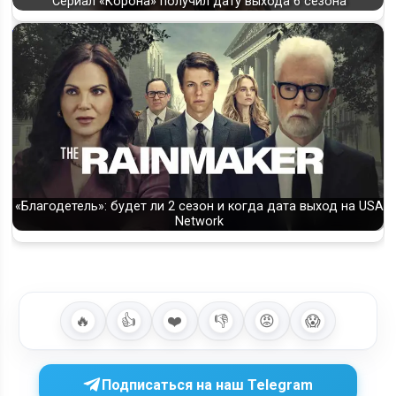
Сериал «Корона» получил дату выхода 6 сезона
«Благодетель»: будет ли 2 сезон и когда дата выход на USA
Network
🔥
👍
❤️
👎
😡
😱
Подписаться на наш Telegram