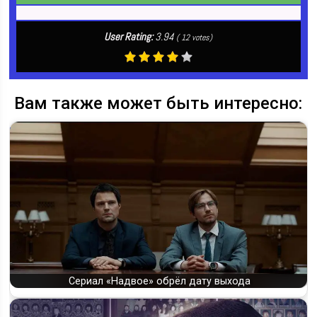
User Rating:
3.94
(
12
votes)
Вам также может быть интересно:
Сериал «Надвое» обрёл дату выхода