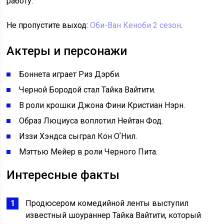
работу.
Не пропустите выход:
Оби-Ван Кеноби 2 сезон
.
Актеры и персонажи
Боннета играет Риз Дэрби.
Черной Бородой стал Тайка Вайтити.
В роли крошки Джона Фини Кристиан Нэрн.
Образ Люциуса воплотил Нейтан Фод.
Иззи Хэндса сыграл Кон ОʼНил.
Мэттью Мейер в роли Черного Пита.
Интересные факты
Продюсером комедийной ленты выступил
известный шоураннер Тайка Вайтити, который