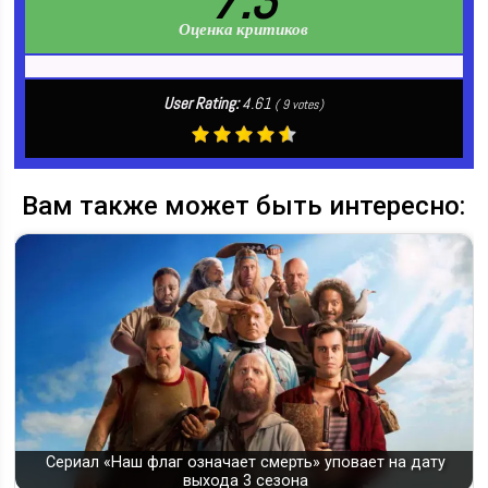
7.3
Оценка критиков
User Rating:
4.61
(
9
votes)
Вам также может быть интересно:
Сериал «Наш флаг означает смерть» уповает на дату
выхода 3 сезона