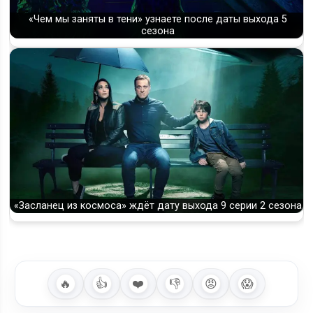
«Чем мы заняты в тени» узнаете после даты выхода 5
сезона
«Засланец из космоса» ждёт дату выхода 9 серии 2 сезона
🔥
👍
❤️
👎
😡
😱