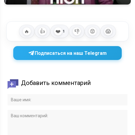
Когда выйдет 3 сезон «Большого потенциала» (High
Potential): будет…
🔥
👍
❤️
👎
😡
😱
1
Подписаться на наш Telegram
Добавить комментарий