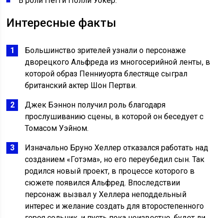
В роли Пегги Полли Уокер.
Интересные факты
Большинство зрителей узнали о персонаже
дворецкого Альфреда из многосерийной ленты, в
которой образ Пенниуорта блестяще сыграл
британский актер Шон Пертви.
Джек Бэннон получил роль благодаря
прослушиванию сцены, в которой он беседует с
Томасом Уэйном.
Изначально Бруно Хеллер отказался работать над
созданием «Готэма», но его переубедил сын. Так
родился новый проект, в процессе которого в
сюжете появился Альфред. Впоследствии
персонаж вызвал у Хеллера неподдельный
интерес и желание создать для второстепенного
героя сольник, и пусть пока неизвестно, будет ли