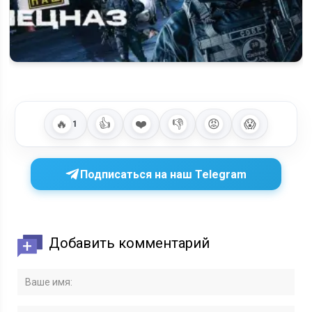
Когда выйдет 5 сезон «Наш спецназ» на Пятом канале, что
известно о…
🔥
👍
❤️
👎
😡
😱
1
Подписаться на наш Telegram
Добавить комментарий