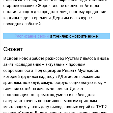
старшекласснике Жоре явно не окончена. Авторы
оставили задел для продолжения, поэтому продление
картины − дело времени. Держим вас в курсе
последних событий.
Расписание серий
и трейлер смотрите ниже.
Сюжет
В своей новой работе режиссер Рустам Ильясов вновь
занят исследованием актуальных проблем
современности. Под сценарий Ришата Мухтарова,
который трудился над шоу «#Дети», он показывает
зрителям, пожалуй, самую острую социальную тему −
влияние сетей на жизнь человека. Делает
постановщик это грамотно, умело и не без доли
сатиры, что очень понравилось многим зрителям,
мечтающим узнать дату выхода новых серий на ТНТ 2
сезона «Стрим». Будем надеяться, что авторы продлят