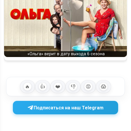
«Ольга» верит в дату выхода 6 сезона
🔥
👍
❤️
👎
😡
😱
Подписаться на наш Telegram