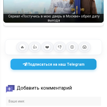
Сериал «Постучись в мою дверь в Москве» обрёл дату
выхода
🔥
👍
❤️
👎
😡
😱
Подписаться на наш Telegram
Добавить комментарий