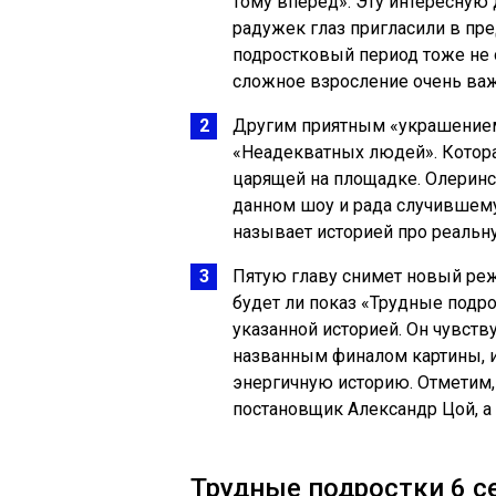
тому вперед». Эту интересную
радужек глаз пригласили в пре
подростковый период тоже не 
сложное взросление очень важ
Другим приятным «украшением
«Неадекватных людей». Котор
царящей на площадке. Олеринс
данном шоу и рада случившему
называет историей про реаль
Пятую главу снимет новый реж
будет ли показ «Трудные подро
указанной историей. Он чувств
названным финалом картины, и
энергичную историю. Отметим,
постановщик Александр Цой, а
Трудные подростки 6 с