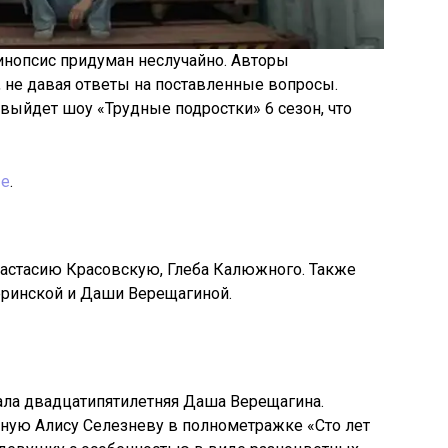
инопсис придуман неслучайно. Авторы
 не давая ответы на поставленные вопросы.
а выйдет шоу «Трудные подростки» 6 сезон, что
ые
.
настасию Красовскую, Глеба Калюжного. Также
ринской и Даши Верещагиной.
ала двадцатипятилетняя Даша Верещагина.
ую Алису Селезневу в полнометражке «Сто лет