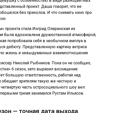
 девушку с особенностью в виде разноцветных
дставленный проект. Даша говорит, что ее
обошелся без приколов. И что снимать кино про
но.
» проекта стала Ингрид Олеринская из
ая была вдохновлена дружественной атмосферой,
кая попробовала себя в необычном амплуа в
ся дебюту. Представленную картину актриса
ную жизнь и невыдуманные взаимоотношения.
иссер Николай Рыбников. Пока он не сообщил,
стки» 6 сезон, зато выразил восхищение
ует большую ответственность, работая над
 обещает зрителям такую же честную и
 четвертую часть остросоциального шоу вел
 первыми тремя занимался Рустам Ильясов.
езон — точная дата выхода