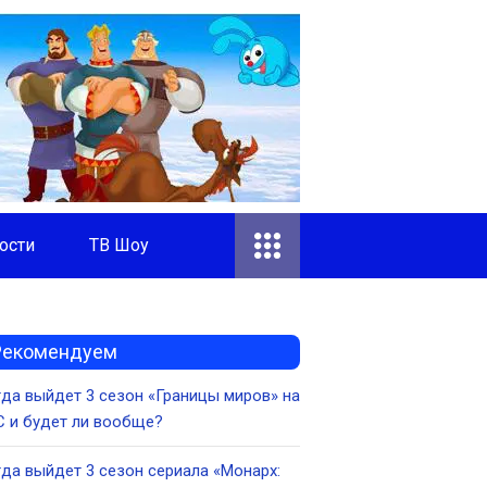
ости
ТВ Шоу
Рекомендуем
да выйдет 3 сезон «Границы миров» на
 и будет ли вообще?
да выйдет 3 сезон сериала «Монарх: