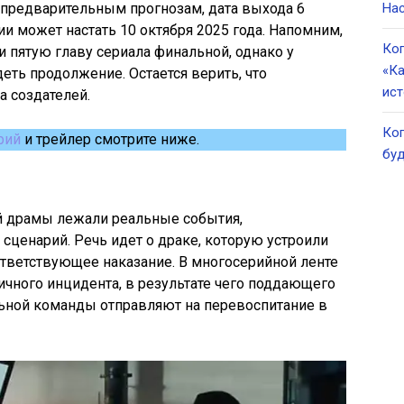
 предварительным прогнозам, дата выхода 6
Нас
и может настать 10 октября 2025 года. Напомним,
Ког
и пятую главу сериала финальной, однако у
«Ка
еть продолжение. Остается верить, что
ист
а создателей.
Ког
рий
и трейлер смотрите ниже.
буд
й драмы лежали реальные события,
сценарий. Речь идет о драке, которую устроили
тветствующее наказание. В многосерийной ленте
ичного инцидента, в результате чего поддающего
ьной команды отправляют на перевоспитание в