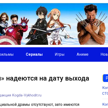
фильмы
Сериалы
Игры
Аниме
Нов
» надеются на дату выхода
Ког
СТС
акция Kogda-Vykhodit.ru
циальной драмы отсутствуют, зато имеются
Ког