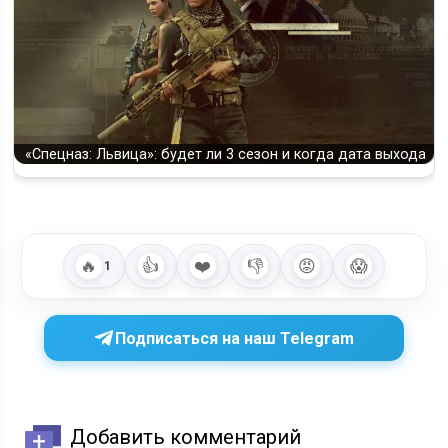
«Спецназ: Львица»: будет ли 3 сезон и когда дата выхода
🔥
👍
❤️
👎
😡
😱
1
Подписаться на наш Telegram
Добавить комментарий