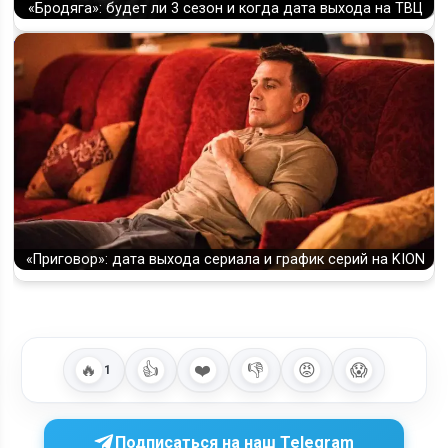
«Бродяга»: будет ли 3 сезон и когда дата выхода на ТВЦ
«Приговор»: дата выхода сериала и график серий на KION
🔥
👍
❤️
👎
😡
😱
1
Подписаться на наш Telegram