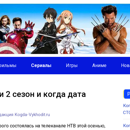
фильмы
Сериалы
Игры
Аниме
Нов
и 2 сезон и когда дата
Ког
СТС
акция Kogda-Vykhodit.ru
ого состоялась на телеканале НТВ этой осенью,
Ког