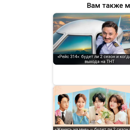
Вам также м
«Рейс 314»: будет ли 2 сезон и когд
выхода на ТНТ
«Женись на мне» — будет ли 2 сезон 