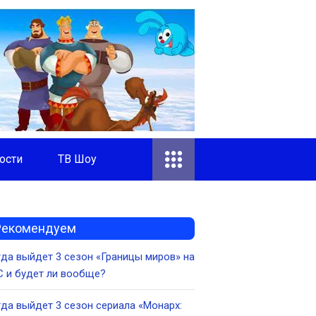
ости
ТВ Шоу
Рекомендуем
да выйдет 3 сезон «Границы миров» на
 и будет ли вообще?
да выйдет 3 сезон сериала «Монарх: