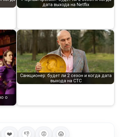
дата выхода на Netflix
Санкционер: будет ли 2 сезон и когда дата
выхода на СТС
но о
❤️
👎
😡
😱