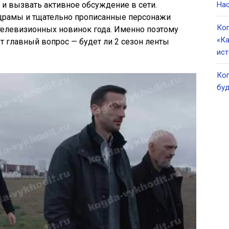
 и вызвать активное обсуждение в сети.
Нас
рамы и тщательно прописанные персонажи
Ког
телевизионных новинок года. Именно поэтому
«Ка
т главный вопрос — будет ли 2 сезон ленты
ист
Ког
буд