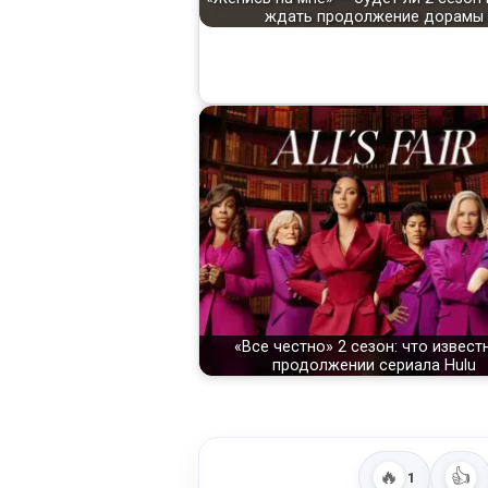
ждать продолжение дорамы
«Все честно» 2 сезон: что извест
продолжении сериала Hulu
🔥
👍
1