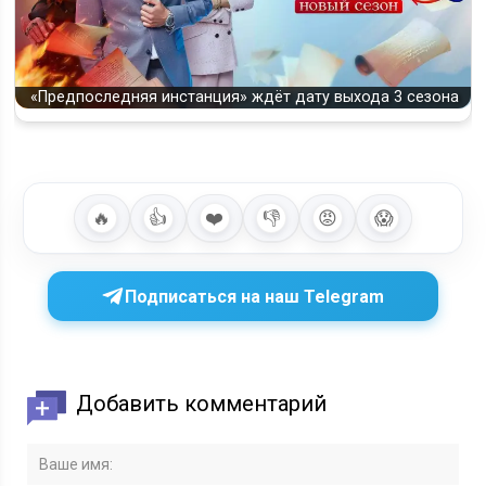
«Предпоследняя инстанция» ждёт дату выхода 3 сезона
🔥
👍
❤️
👎
😡
😱
Подписаться на наш Telegram
Добавить комментарий