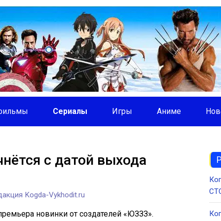
фильмы
Сериалы
Игры
Аниме
Нов
чнётся с датой выхода
Ког
СТС
акция Kogda-Vykhodit.ru
 премьера новинки от создателей «ЮЗЗЗ».
Ког