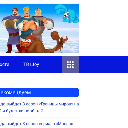
ости
ТВ Шоу
Рекомендуем
да выйдет 3 сезон «Границы миров» на
 и будет ли вообще?
да выйдет 3 сезон сериала «Монарх: