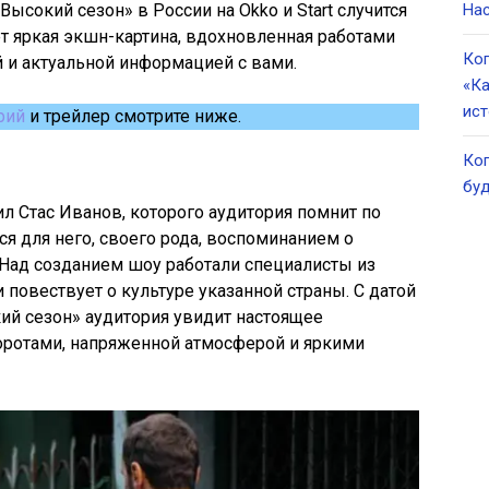
ысокий сезон» в России на Okko и Start случится
Нас
ет яркая экшн-картина, вдохновленная работами
Ког
й и актуальной информацией с вами.
«Ка
ист
рий
и трейлер смотрите ниже.
Ког
буд
 Стас Иванов, которого аудитория помнит по
ся для него, своего рода, воспоминанием о
 Над созданием шоу работали специалисты из
и повествует о культуре указанной страны. С датой
ий сезон» аудитория увидит настоящее
ротами, напряженной атмосферой и яркими