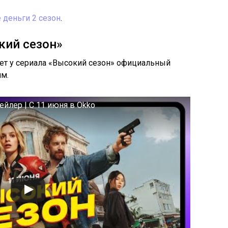
 деньги 2 сезон
.
кий сезон»
дет у сериала «Высокий сезон» официальный
им.
йлер | С 11 июня в Okko