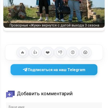
Проворные «Жуки» вернутся с датой выхода 3 сезона
🔥
👍
❤️
👎
😡
😱
Подписаться на наш Telegram
Добавить комментарий