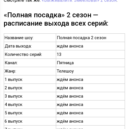
Смотрите так же:
«Выживалити. Змееловы» 2 сезон
.
«Полная посадка» 2 сезон —
расписание выхода всех серий:
Название шоу:
Полная посадка 2 сезон
Дата выхода:
ждём анонса
Количество серий:
13
Канал:
Пятница
Жанр:
Телешоу
1 выпуск
ждём анонса
2 выпуск
ждём анонса
3 выпуск
ждём анонса
4 выпуск
ждём анонса
5 выпуск
ждём анонса
6 выпуск
ждём анонса