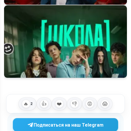
Шоу «Команды» на Первом канале: будет ли 2 сезон и когда
ждать продолжение
Телешоу «Школа» на Пятнице!: что известно о 2 сезоне и
будущем проекта
🔥
👍
❤️
👎
😡
😱
2
Подписаться на наш Telegram