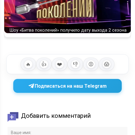
Шоу «Битва поколений» получило дату выхода 2 сезона
🔥
👍
❤️
👎
😡
😱
Подписаться на наш Telegram
Добавить комментарий