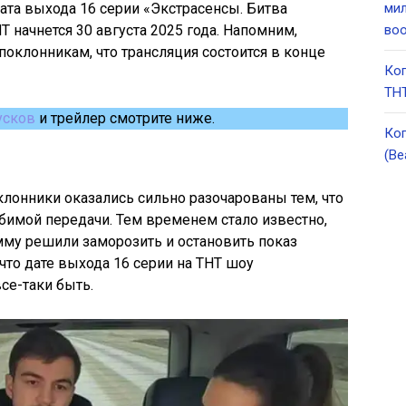
дата выхода 16 серии «Экстрасенсы. Битва
мил
Т начнется 30 августа 2025 года. Напомним,
во
клонникам, что трансляция состоится в конце
Ког
ТНТ
усков
и трейлер смотрите ниже.
Ког
(Be
клонники оказались сильно разочарованы тем, что
бимой передачи. Тем временем стало известно,
мму решили заморозить и остановить показ
 что дате выхода 16 серии на ТНТ шоу
се-таки быть.