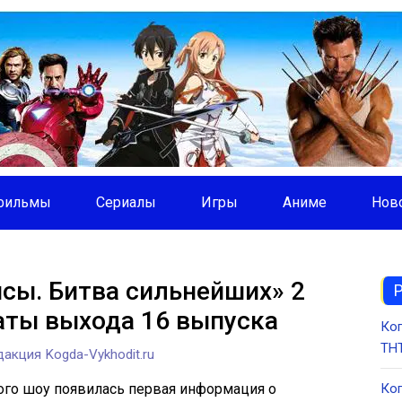
фильмы
Сериалы
Игры
Аниме
Нов
сы. Битва сильнейших» 2
аты выхода 16 выпуска
Ког
ТНТ
акция Kogda-Vykhodit.ru
ого шоу появилась первая информация о
Ког