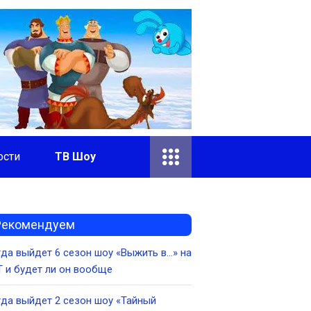
ости
ТВ Шоу
Рекомендуем
да выйдет 6 сезон шоу «Выжить в…» на
 и будет ли он вообще
да выйдет 2 сезон шоу «Тайный