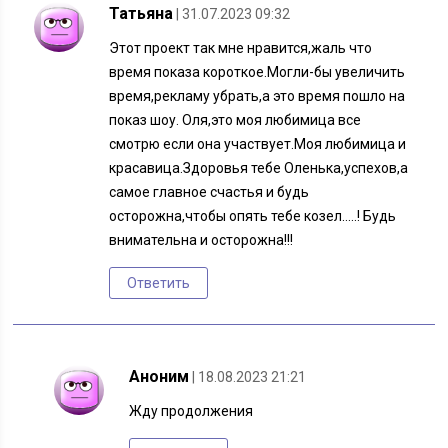
Татьяна
| 31.07.2023 09:32
Этот проект так мне нравится,жаль что
время показа короткое.Могли-бы увеличить
время,рекламу убрать,а это время пошло на
показ шоу. Оля,это моя любимица все
смотрю если она участвует.Моя любимица и
красавица.Здоровья тебе Оленька,успехов,а
самое главное счастья и будь
осторожна,чтобы опять тебе козел…..! Будь
внимательна и осторожна!!!
Ответить
Аноним
| 18.08.2023 21:21
Жду продолжения