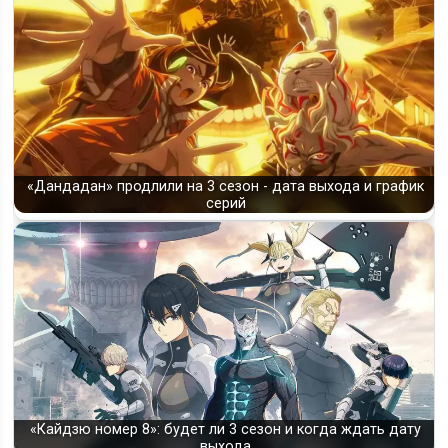
«Дандадан» продлили на 3 сезон - дата выхода и график
серий
«Кайдзю номер 8»: будет ли 3 сезон и когда ждать дату
выхода