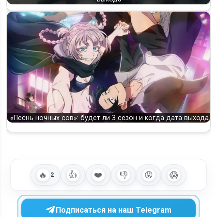
«Песнь ночных сов»: будет ли 3 сезон и когда дата выхода
🔥
👍
❤️
👎
😡
😱
2
Подписаться на наш Telegram