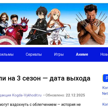
фильмы
Сериалы
Игры
Аниме
Нов
и на 3 сезон — дата выхода
Ко
Net
акция Kogda-Vykhodit.ru
• Обновлено:
22.12.2025
огут вздохнуть с облегчением — история не
Ког