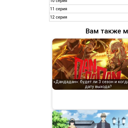
10 серия
11 серия
12 серия
Вам также м
«Дандадан»: будет ли 3 сезон и ког
дату выхода?