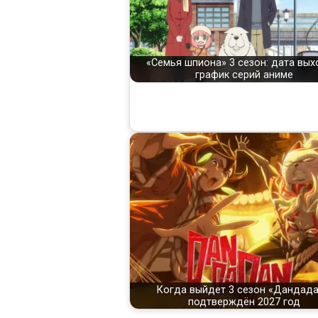
«Семья шпиона» 3 сезон: дата вых
график серий аниме
Когда выйдет 3 сезон «Дандада
подтверждён 2027 год