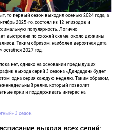
т, то первый сезон выходил осенью 2024 года, а
нтябрь 2025-го, состоял из 12 эпизодов и
ксимальную популярность. Логично
удет выстроена по схожей схеме: около дюжины
изов. Таким образом, наиболее вероятная дата
 остаётся 2027 год.
пока нет, однако на основании предыдущих
рафик выхода серий 3 сезона «Дандадан» будет
ом: одна серия каждую неделю. Таким образом,
 еженедельный релиз, который позволит
тные арки и поддерживать интерес на
ртный» 3 сезон
.
асписание выхода всех серий: