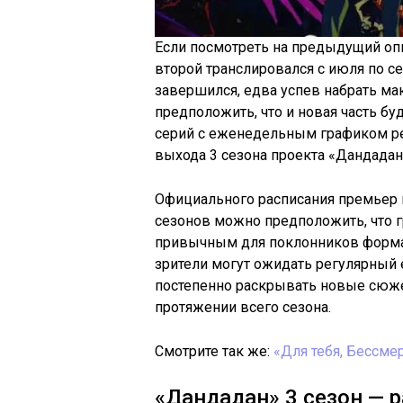
Если посмотреть на предыдущий опы
второй транслировался с июля по се
завершился, едва успев набрать ма
предположить, что и новая часть б
серий с еженедельным графиком рел
выхода 3 сезона проекта «Дандадан»
Официального расписания премьер 
сезонов можно предположить, что г
привычным для поклонников формат
зрители могут ожидать регулярный
постепенно раскрывать новые сюже
протяжении всего сезона.
Смотрите так же:
«Для тебя, Бессме
«Дандадан» 3 сезон — р