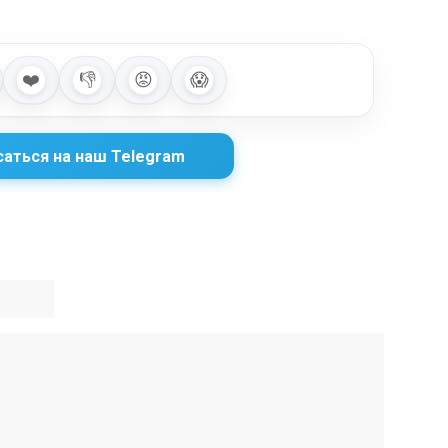
❤️
👎
😡
😱
аться на наш Telegram