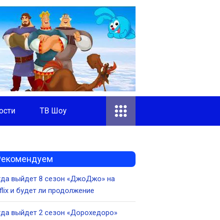
ости
ТВ Шоу
Рекомендуем
гда выйдет 8 сезон «ДжоДжо» на
flix и будет ли продолжение
да выйдет 2 сезон «Дорохедоро»