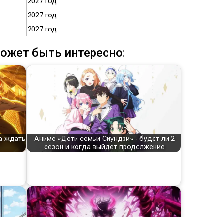
2027 год
2027 год
2027 год
ожет быть интересно:
да ждать
Аниме «Дети семьи Сиундзи» - будет ли 2
сезон и когда выйдет продолжение