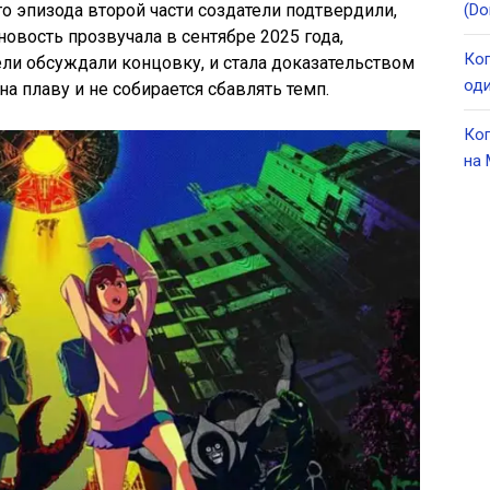
о эпизода второй части создатели подтвердили,
(Do
 новость прозвучала в сентябре 2025 года,
Ког
ели обсуждали концовку, и стала доказательством
оди
на плаву и не собирается сбавлять темп.
Ког
на 