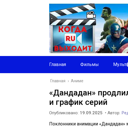
Главная
Фильмы
Мульт
Главная
›
Аниме
«Дандадан» продлил
и график серий
Опубликовано:
19.09.2025
• Автор:
Ред
Поклонники анимации «Дандадан» м