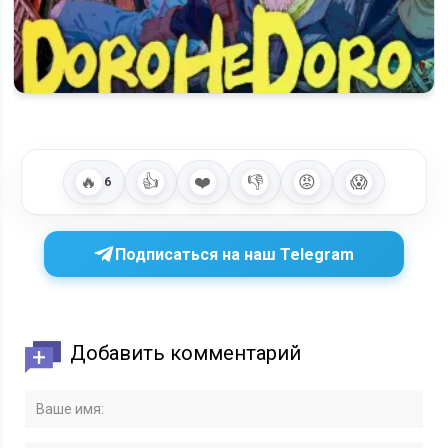
Когда выйдет 2 сезон «Дорохедоро» (Dorohedoro):
официальная дата и…
🔥
👍
❤️
👎
😡
😱
6
Подписаться на наш Telegram
Добавить комментарий