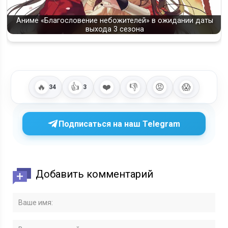
Аниме «Благословение небожителей» в ожидании даты
выхода 3 сезона
🔥
👍
❤️
👎
😡
😱
34
3
Подписаться на наш Telegram
Добавить комментарий