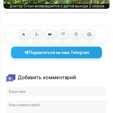
Доктор Стоун возвращается с датой выхода 2 сезона
🔥
👍
❤️
👎
😡
😱
Подписаться на наш Telegram
Добавить комментарий