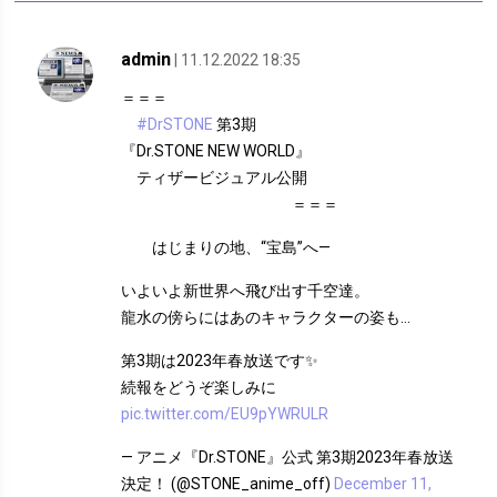
admin
| 11.12.2022 18:35
＝＝＝
#DrSTONE
第3期
『Dr.STONE NEW WORLD』
ティザービジュアル公開
＝＝＝
はじまりの地、“宝島”へ—
いよいよ新世界へ飛び出す千空達。
龍水の傍らにはあのキャラクターの姿も…
第3期は2023年春放送です✨
続報をどうぞ楽しみに
pic.twitter.com/EU9pYWRULR
— アニメ『Dr.STONE』公式 第3期2023年春放送
決定！ (@STONE_anime_off)
December 11,