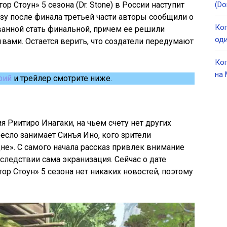
р Стоун» 5 сезона (Dr. Stone) в России наступит
(Do
азу после финала третьей части авторы сообщили о
Ког
ванной стать финальной, причем ее решили
оди
ывами. Остается верить, что создатели передумают
Ког
на 
рий
и трейлер смотрите ниже.
я Риитиро Инагаки, на чьем счету нет других
есло занимает Синъя Ино, кого зрители
е». С самого начала рассказ привлек внимание
оследствии сама экранизация. Сейчас о дате
р Стоун» 5 сезона нет никаких новостей, поэтому