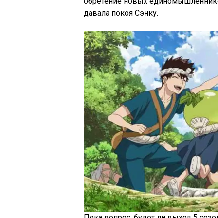
обретение новых единомышленников 
давала покоя Сэнку.
Пока вопрос, будет ли выход 5 сезо