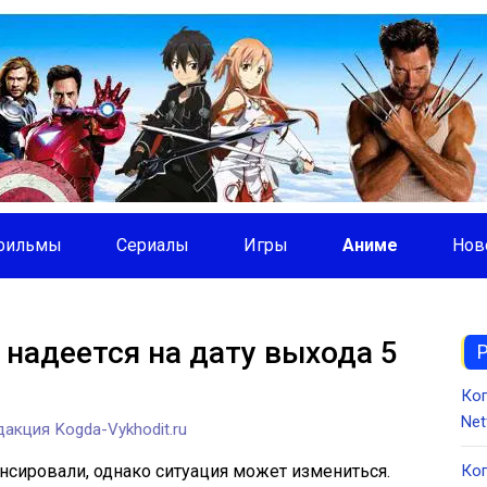
фильмы
Сериалы
Игры
Аниме
Нов
 надеется на дату выхода 5
Ко
Net
акция Kogda-Vykhodit.ru
сировали, однако ситуация может измениться.
Ког