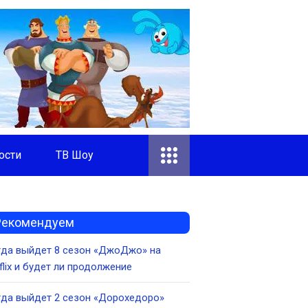
ости
ТВ Шоу
Рекомендуем
гда выйдет 8 сезон «ДжоДжо» на
flix и будет ли продолжение
да выйдет 2 сезон «Дорохедоро»