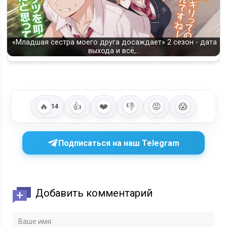
«Младшая сестра моего друга досаждает» 2 сезон - дата
выхода и всё,…
🔥
👍
❤️
👎
😡
😱
14
Подписаться на наш Telegram
Добавить комментарий