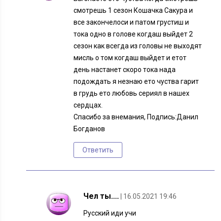
смотрешь 1 сезон Кошачка Сакура и
все закончелоси и патом грустиш и
тока одно в голове когдаш выйдет 2
сезон как всегда из головы не выходят
мисль о том когдаш выйдет и етот
день настанет скоро тока нада
подождать я незнаю ето чуства гарит
в грудь ето любовь сериял в нашех
сердцах.
Спасибо за внемания, Подпись:Данил
Богданов
Ответить
Чел ты....
| 16.05.2021 19:46
Русский иди учи