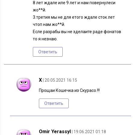
8 лет ждале иле 9 лет и нам повернулеси
жо**й.
3.третия мы не для етого ждале сток лет
чтоп нам жо**й.
Есле разрабы вы не зделаите раде фонатов
то я незнаю.
Ответить
Х
| 20.05.2021 16:15
Прощаи Кошечка из Скурасо.!!!
Ответить
Omir Yerassyl
| 19.06.2021 01:18