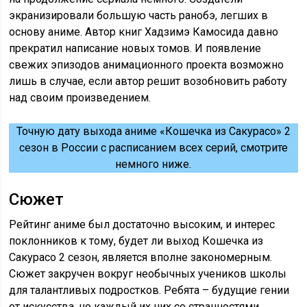
экранизировали большую часть ранобэ, легших в
основу аниме. Автор книг Хадзимэ Камосида давно
прекратил написание новых томов. И появление
свежих эпизодов анимационного проекта возможно
лишь в случае, если автор решит возобновить работу
над своим произведением.
Точную дату выхода аниме «Кошечка из Сакурасо» 2
сезон в России с расписанием всех серий, смотрите
немного ниже.
Сюжет
Рейтинг аниме был достаточно высоким, и интерес
поклонников к тому, будет ли выход Кошечка из
Сакурасо 2 сезон, является вполне закономерным.
Сюжет закручен вокруг необычных учеников школы
для талантливых подростков. Ребята – будущие гении
от искусства, но каждый их них со странностями,