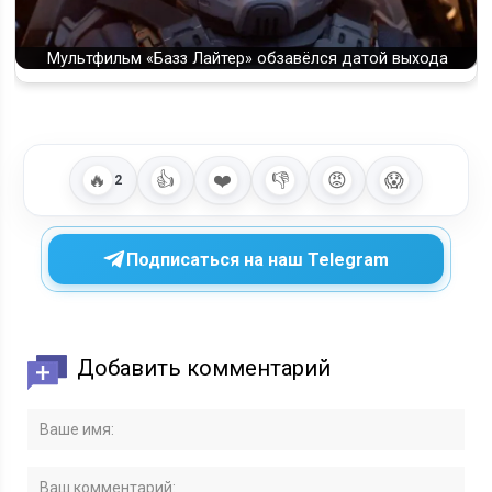
Мультфильм «Базз Лайтер» обзавёлся датой выхода
🔥
👍
❤️
👎
😡
😱
2
Подписаться на наш Telegram
Добавить комментарий