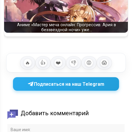
Аниме «Мастер меча онлайн: Прогрессив. Ария в
беззвёздной ночи» уже…
🔥
👍
❤️
👎
😡
😱
Подписаться на наш Telegram
Добавить комментарий