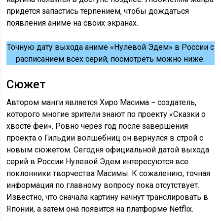
придется запастись терпением, чтобы дождаться
появления аниме на своих экранах.
Точную дату выхода аниме «Нулевой Эдем» в России с
расписанием всех серий, посмотреть можно ниже.
Сюжет
Автором манги является Хиро Масима − создатель,
которого многие зрители знают по проекту «Сказки о
хвосте феи». Ровно через год после завершения
проекта о Гильдии волшебниц он вернулся в строй с
новым сюжетом. Сегодня официальной датой выхода
серий в России Нулевой Эдем интересуются все
поклонники творчества Масимы. К сожалению, точная
информация по главному вопросу пока отсутствует.
Известно, что сначала картину начнут транслировать в
Японии, а затем она появится на платформе Netflix.