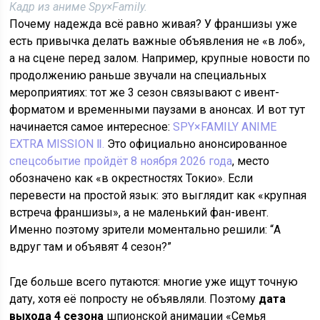
Кадр из аниме Spy×Family.
Почему надежда всё равно живая? У франшизы уже
есть привычка делать важные объявления не «в лоб»,
а на сцене перед залом. Например, крупные новости по
продолжению раньше звучали на специальных
мероприятиях: тот же 3 сезон связывают с ивент-
форматом и временными паузами в анонсах. И вот тут
начинается самое интересное:
SPY×FAMILY ANIME
EXTRA MISSION Ⅱ.
Это официально анонсированное
спецсобытие пройдёт 8 ноября 2026 года
, место
обозначено как «в окрестностях Токио». Если
перевести на простой язык: это выглядит как «крупная
встреча франшизы», а не маленький фан-ивент.
Именно поэтому зрители моментально решили: “А
вдруг там и объявят 4 сезон?”
Где больше всего путаются: многие уже ищут точную
дату, хотя её попросту не объявляли. Поэтому
дата
выхода 4 сезона
шпионской анимации «Семья