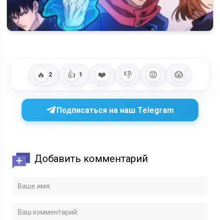
Магическая битва 3 сезон: дата выхода, расписание серий и
что такое Part 1
🔥
👍
❤️
👎
😡
😱
2
1
Подписаться на наш Telegram
Добавить комментарий