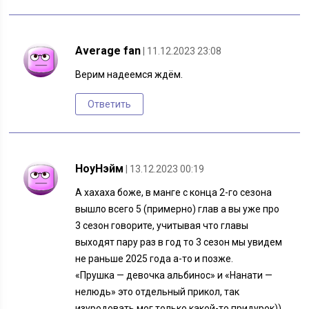
Average fan
| 11.12.2023 23:08
Верим надеемся ждём.
Ответить
НоуНэйм
| 13.12.2023 00:19
А хахаха боже, в манге с конца 2-го сезона
вышло всего 5 (примерно) глав а вы уже про
3 сезон говорите, учитывая что главы
выходят пару раз в год то 3 сезон мы увидем
не раньше 2025 года а-то и позже.
«Прушка — девочка альбинос» и «Нанати —
нелюдь» это отдельный прикол, так
изуродовать мог только какой-то придурок))