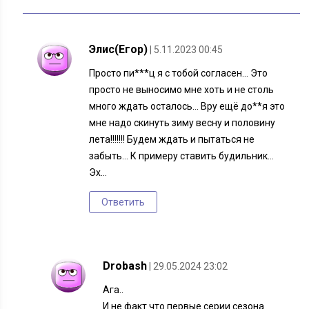
Элис(Егор)
| 5.11.2023 00:45
Просто пи***ц я с тобой согласен… Это
просто не выносимо мне хоть и не столь
много ждать осталось… Вру ещё до**я это
мне надо скинуть зиму весну и половину
лета!!!!!!! Будем ждать и пытаться не
забыть… К примеру ставить будильник…
Эх…
Ответить
Drobash
| 29.05.2024 23:02
Ага..
И не факт что первые серии сезона