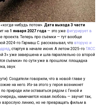
 «когда-нибудь потом».
Дата выхода 3 части
ит на
1 января 2027 года
— это уже
фигурирует в
ке проекта. Теперь про съёмки — тут вообще
ой 2024-го Гармаш С. рассказывал, что
вторую и
одряд
, стартуя в начале июня. А летом 2025-го
ТАСС
кой 3» уже завершена и шла параллельно со второй
утся съёмки» по сути уже в прошлом: площадка
ка, звук
ути). Создатели говорили, что в новой главе у
ожие на него. Из-за этого у героя возникнет
по природе или оставаться рядом с Геной и
очередь, намечается новая любовь — звучит так,
ю взрослую линию, но не превращать фильм в