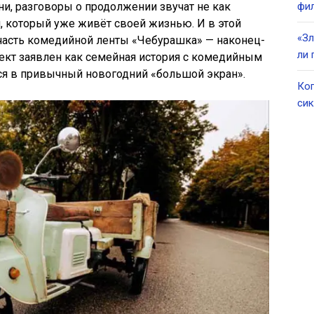
ни, разговоры о продолжении звучат не как
фил
н, который уже живёт своей жизнью. И в этой
«Зл
 часть комедийной ленты «Чебурашка» — наконец-
ли 
оект заявлен как семейная история с комедийным
ся в привычный новогодний «большой экран».
Ког
сик