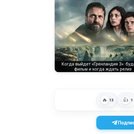
Когда выйдет «Гренландия 3»: буд
фильм и когда ждать релиз
🔥
👍
13
1
Подпис