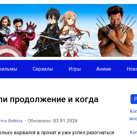
фильмы
Сериалы
Игры
Аниме
Нов
 ли продолжение и когда
Ког
во
ina Belkina
• Обновлено:
03.01.2026
только ворвался в прокат и уже успел разогнаться
Ког