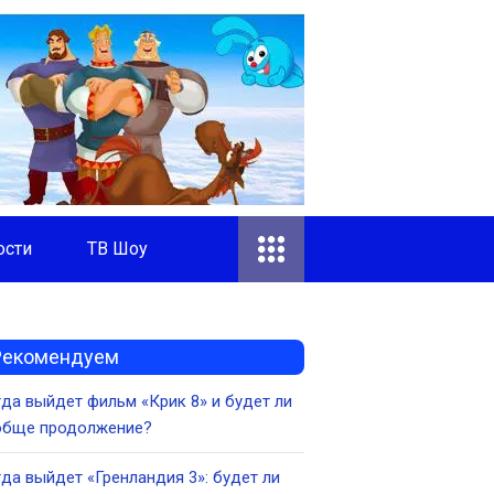
ости
ТВ Шоу
Рекомендуем
да выйдет фильм «Крик 8» и будет ли
обще продолжение?
да выйдет «Гренландия 3»: будет ли