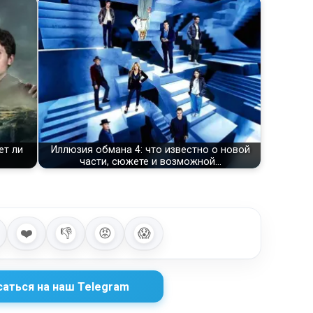
ет ли
Иллюзия обмана 4: что известно о новой
части, сюжете и возможной…
❤️
👎
😡
😱
аться на наш Telegram