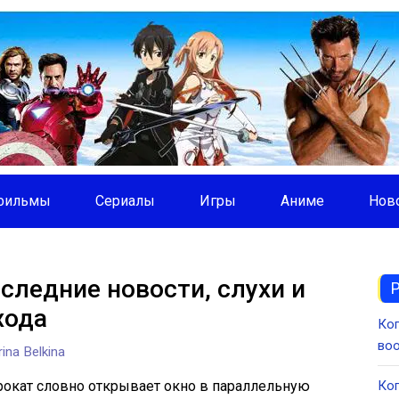
фильмы
Сериалы
Игры
Аниме
Нов
следние новости, слухи и
хода
Ког
во
ina Belkina
окат словно открывает окно в параллельную
Ког