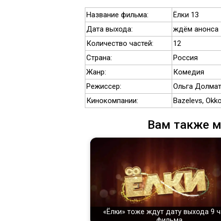
Название фильма:
Ёлки 13
Дата выхода:
ждём анонса
Количество частей:
12
Страна:
Россия
Жанр:
Комедия
Режиссер:
Ольга Долмат
Кинокомпании:
Bazelevs, Okk
Вам также м
«Ёлки» тоже ждут дату выхода 9 
фильма