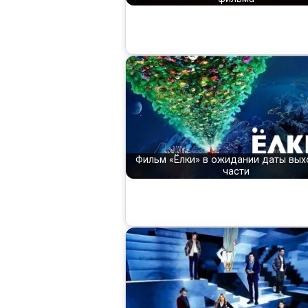
Фильм «Ёлки» в ожидании даты вых
части