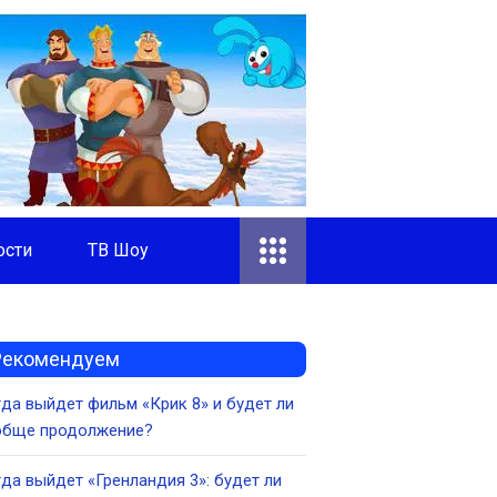
ости
ТВ Шоу
Рекомендуем
да выйдет фильм «Крик 8» и будет ли
обще продолжение?
да выйдет «Гренландия 3»: будет ли