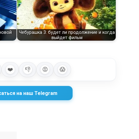
 новой
Чебурашка 3: будет ли продолжение и когда
выйдет фильм
❤️
👎
😡
😱
аться на наш Telegram