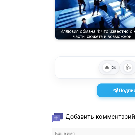
Иллюзия обмана 4: что известно о
части, сюжете и возможной…
🔥
👍
24
Подпис
Добавить комментарий