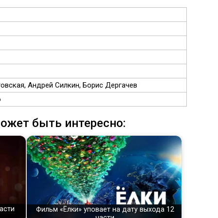
овская, Андрей Силкин, Борис Дергачев
o
ожет быть интересно:
части
Фильм «Ёлки» уповает на дату выхода 12
части