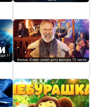
ода 11
Фильм «Ёлки» узнал дату выхода 10 части