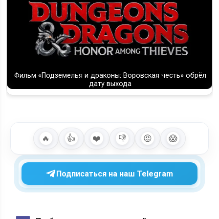
Фильм «Подземелья и драконы: Воровская честь» обрёл
дату выхода
🔥
👍
❤️
👎
😡
😱
Подписаться на наш Telegram