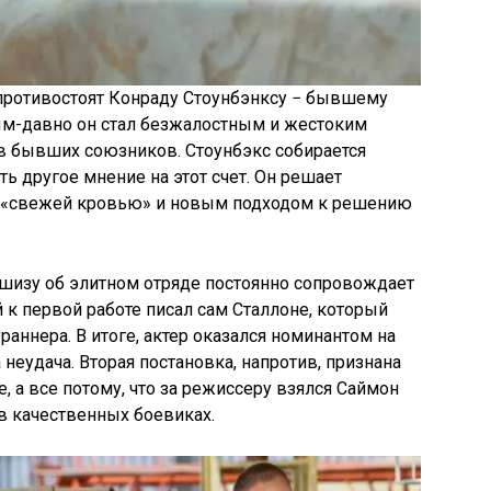
противостоят Конраду Стоунбэнксу − бывшему
ым-давно он стал безжалостным и жестоким
ив бывших союзников. Стоунбэкс собирается
сть другое мнение на этот счет. Он решает
е «свежей кровью» и новым подходом к решению
ншизу об элитном отряде постоянно сопровождает
 к первой работе писал сам Сталлоне, который
раннера. В итоге, актер оказался номинантом на
 неудача. Вторая постановка, напротив, признана
, а все потому, что за режиссеру взялся Саймон
 в качественных боевиках.