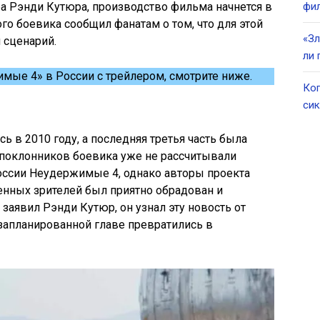
ра Рэнди Кутюра, производство фильма начнется в
фил
ого боевика сообщил фанатам о том, что для этой
«Зл
 сценарий.
ли 
ые 4» в России с трейлером, смотрите ниже.
Ког
сик
 в 2010 году, а последняя третья часть была
 поклонников боевика уже не рассчитывали
оссии Неудержимые 4, однако авторы проекта
нных зрителей был приятно обрадован и
 заявил Рэнди Кутюр, он узнал эту новость от
 запланированной главе превратились в