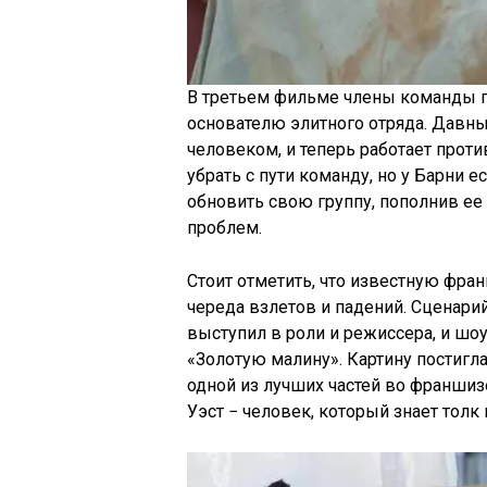
В третьем фильме члены команды 
основателю элитного отряда. Давн
человеком, и теперь работает прот
убрать с пути команду, но у Барни е
обновить свою группу, пополнив е
проблем.
Стоит отметить, что известную фра
череда взлетов и падений. Сценарий
выступил в роли и режиссера, и шоу
«Золотую малину». Картину постигла
одной из лучших частей во франшизе
Уэст − человек, который знает толк