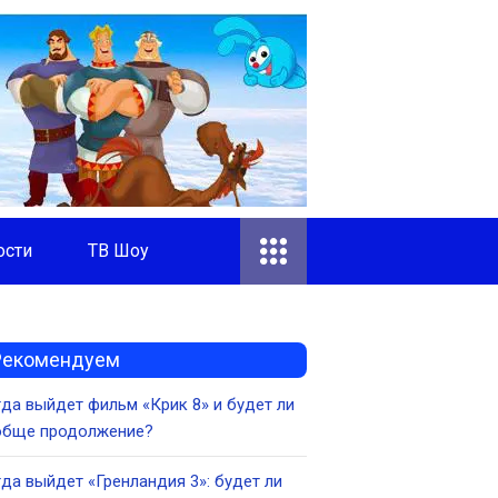
ости
ТВ Шоу
Рекомендуем
да выйдет фильм «Крик 8» и будет ли
обще продолжение?
да выйдет «Гренландия 3»: будет ли