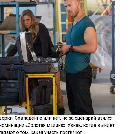
ворки. Совпадение или нет, но за сценарий взялся
номинации «Золотая малина». Узнав, когда выйдет
дают о том, какая участь постигнет