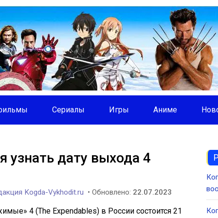
фильмы
Сериалы
Игры
Аниме
Нов
 узнать дату выхода 4
Ког
во
акция Kogda-Vykhodit.ru
• Обновлено:
22.07.2023
мые» 4 (The Expendables) в России состоится 21
Ког