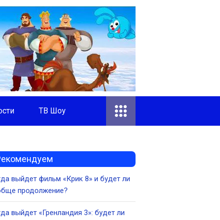
ости
ТВ Шоу
Рекомендуем
да выйдет фильм «Крик 8» и будет ли
обще продолжение?
да выйдет «Гренландия 3»: будет ли