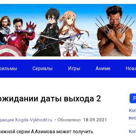
фильмы
Сериалы
Игры
Аниме
Нов
 ожидании даты выхода 2
Ког
во
акция Kogda-Vykhodit.ru
• Обновлено:
18.09.2021
нижной серии А.Азимова может получить
Ког