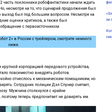
 2 часть поклонники робофантастики начали ждать
фил
Но, несмотря на то, что сценарий продолжения был
«Зл
его выход был под большим вопросом. Несмотря на
ли 
дние оценки критиков, а также был
 обращение с первоисточником.
Ког
сик
обот 2» в России с трейлером, смотрите немного
ниже.
 крупной корпорацией передового устройства,
стало повсеместно внедрять роботов.
койно отнеслось к механическим помощникам, но
верять. Сотрудник полиции Дэл Спунер считает,
розу. Мужчина столкнулся с крайне
поэтому теперь предпочитает не доверять им.