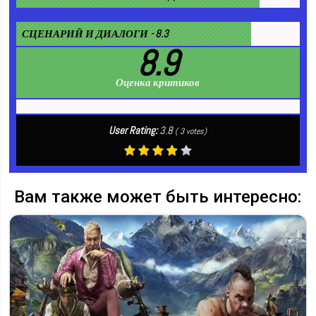
СЦЕНАРИЙ И ДИАЛОГИ - 8.3
8.9
Оценка критиков
User Rating:
3.8
(
3
votes)
Вам также может быть интересно: