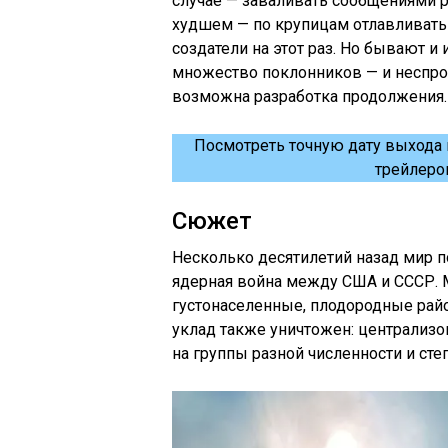
случае — заваливать сообщениями р
худшем — по крупицам отлавливать 
создатели на этот раз. Но бывают и
множество поклонников — и неспрос
возможна разработка продолжения.
Посмотреть точную дату выхода 
трейлеро
Сюжет
Несколько десятилетий назад мир п
ядерная война между США и СССР. М
густонаселенные, плодородные ра
уклад также уничтожен: централизов
на группы разной численности и сте