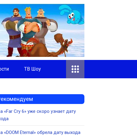
ости
ТВ Шоу
Рекомендуем
а «Far Cry 6» уже скоро узнает дату
хода
а «DOOM Eternal» обрела дату выхода