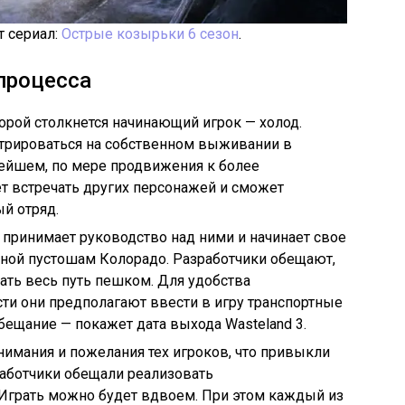
т сериал:
Острые козырьки 6 сезон
.
процесса
торой столкнется начинающий игрок — холод.
трироваться на собственном выживании в
нейшем, по мере продвижения к более
т встречать других персонажей и сможет
й отряд.
й принимает руководство над ними и начинает свое
ной пустошам Колорадо. Разработчики обещают,
ать весь путь пешком. Для удобства
ти они предполагают ввести в игру транспортные
бещание — покажет дата выхода Wasteland 3.
внимания и пожелания тех игроков, что привыкли
работчики обещали реализовать
Играть можно будет вдвоем. При этом каждый из