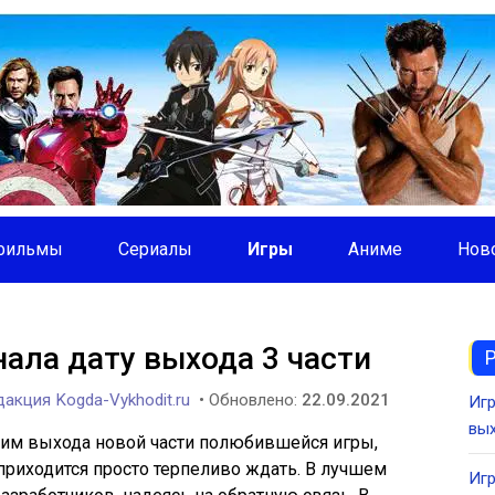
фильмы
Сериалы
Игры
Аниме
Нов
нала дату выхода 3 части
акция Kogda-Vykhodit.ru
• Обновлено:
22.09.2021
Игр
вы
им выхода новой части полюбившейся игры,
 приходится просто терпеливо ждать. В лучшем
Игр