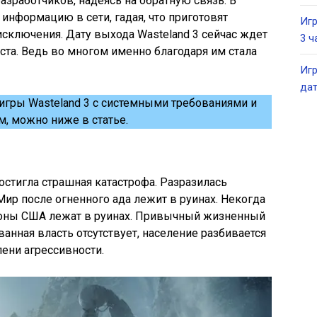
азработчиков, надеясь на обратную связь. В
информацию в сети, гадая, что приготовят
Игр
 исключения. Дату выхода Wasteland 3 сейчас ждет
3 ч
та. Ведь во многом именно благодаря им стала
Игр
да
игры Wasteland 3 с системными требованиями и
м, можно ниже в статье.
остигла страшная катастрофа. Разразилась
ир после огненного ада лежит в руинах. Некогда
йоны США лежат в руинах. Привычный жизненный
анная власть отсутствует, население разбивается
пени агрессивности.