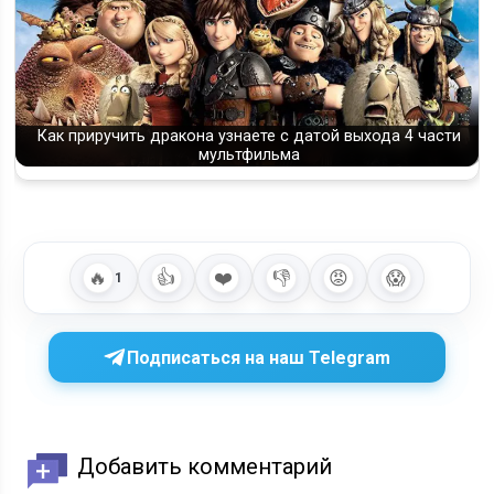
Как приручить дракона узнаете с датой выхода 4 части
мультфильма
🔥
👍
❤️
👎
😡
😱
1
Подписаться на наш Telegram
Добавить комментарий