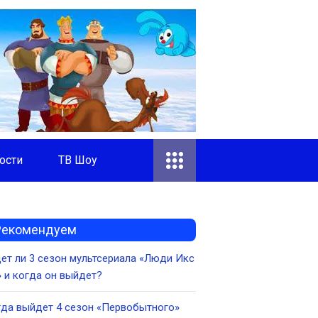
ости
ТВ Шоу
Рекомендуем
ет ли 3 сезон мультсериала «Люди Икс
» и когда он выйдет?
да выйдет 4 сезон «Первобытного»