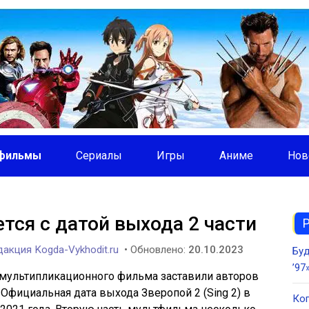
фильмы
Сериалы
Игры
Аниме
Нов
тся с датой выхода 2 части
акция Kogda-Vykhodit.ru
• Обновлено:
20.10.2023
Буд
’97
мультипликационного фильма заставили авторов
Официальная дата выхода Зверопой 2 (Sing 2) в
Ког