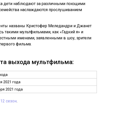
ка дети наблюдают за различными поющими
семейства наслаждаются прослушиванием
енты названы Кристофер Меледандри и Джанет
сь такими мультфильмами, как «Гадкий я» и
естными именами, заявленными в шоу, зрители
первого фильма.
ата выхода мультфильма:
хода
я 2021 года
ря 2021 года
 12 сезон
.