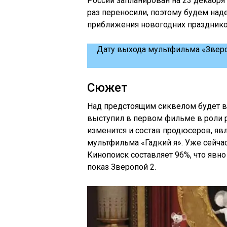
России запланирован на 23 декабря
раз переносили, поэтому будем наде
приближения новогодних празднико
Дату выхода мультфильма «Зверо
Сюжет
Над предстоящим сиквелом будет в
выступил в первом фильме в роли 
изменится и состав продюсеров, я
мультфильма «Гадкий я». Уже сейчас
Кинопоиск составляет 96%, что явно
показ Зверопой 2.