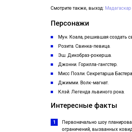
Смотрите также, выход:
Мадагаскар
Персонажи
Мун. Коала, решившая создать с
Розита. Свинка-певица.
Эш. Дикобраз-рокерша.
Джонни. Горилла-гангстер.
Мисс Позли. Секретарша Бастера
Джимми. Волк-магнат.
Клэй. Легенда львиного рока.
Интересные факты
Первоначально шоу планировали
ограничений, вызванных ковид