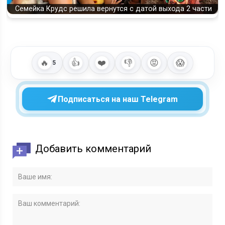
Семейка Крудс решила вернутся с датой выхода 2 части
🔥
👍
❤️
👎
😡
😱
5
Подписаться на наш Telegram
Добавить комментарий