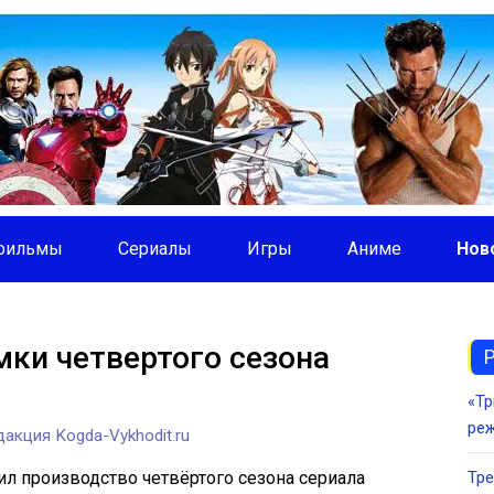
фильмы
Сериалы
Игры
Аниме
Нов
ки четвертого сезона
«Тр
ре
акция Kogda-Vykhodit.ru
л производство четвёртого сезона сериала
Тре