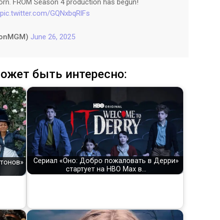
orn. FROM Season 4 production has begun!
pic.twitter.com/GQNxbqRlFs
MonMGM)
June 26, 2025
ожет быть интересно:
Сериал «Оно: Добро пожаловать в Дерри»
ртонов»
стартует на HBO Max в…