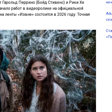
т Гарольд Перрино (Бойд Стивенс) и Рики Хе
неч
ачало работ в видеоролике на официальной
Adu
а ленты «Извне» состоится в 2026 году. Точная
се
Ста
«Па