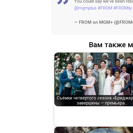
You could say we've been reb
@mgmplus
#FROM
#FROMily
— FROM on MGM+ (@FRO
Вам также м
Съёмки четвёртого сезона «Бридже
завершены — премьера…