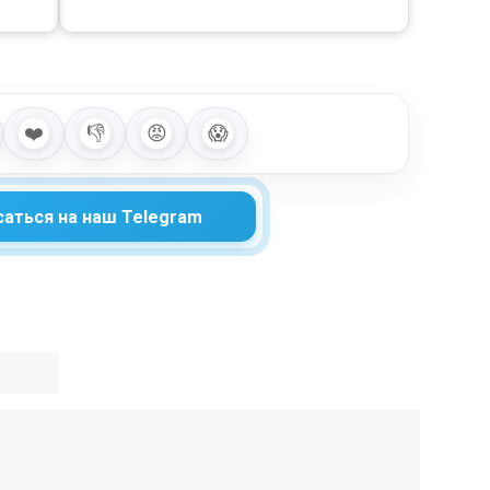
❤️
👎
😡
😱
аться на наш Telegram