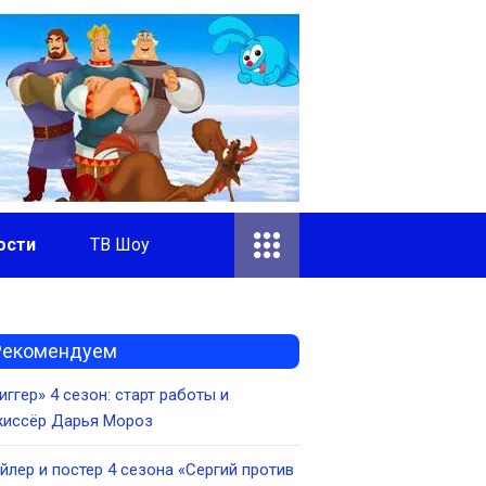
ости
ТВ Шоу
Рекомендуем
иггер» 4 сезон: старт работы и
жиссёр Дарья Мороз
йлер и постер 4 сезона «Сергий против