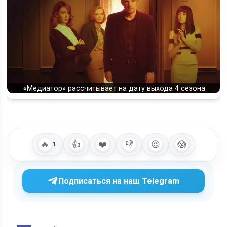
«Медиатор» рассчитывает на дату выхода 4 сезона
🔥
👍
❤️
👎
😡
😱
1
Подписаться на наш Telegram