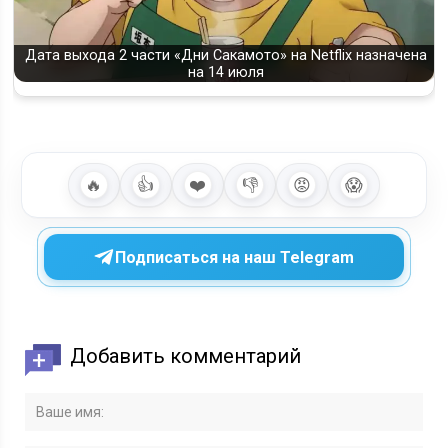
Дата выхода 2 части «Дни Сакамото» на Netflix назначена
на 14 июля
🔥
👍
❤️
👎
😡
😱
Подписаться на наш Telegram
Добавить комментарий