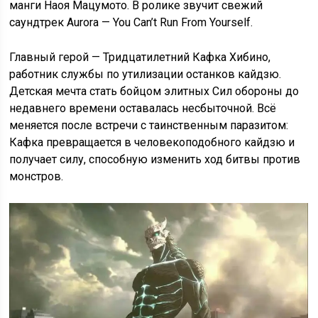
манги Наоя Мацумото. В ролике звучит свежий
саундтрек Aurora — You Can’t Run From Yourself.
Главный герой — Тридцатилетний Кафка Хибино,
работник службы по утилизации останков кайдзю.
Детская мечта стать бойцом элитных Сил обороны до
недавнего времени оставалась несбыточной. Всё
меняется после встречи с таинственным паразитом:
Кафка превращается в человекоподобного кайдзю и
получает силу, способную изменить ход битвы против
монстров.